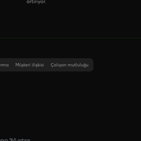
artırıyor.
urma
Müşteri ilişkisi
Çalışan mutluluğu
nızı %5 artırın.