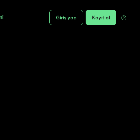
mi
Giriş yap
Kayıt ol