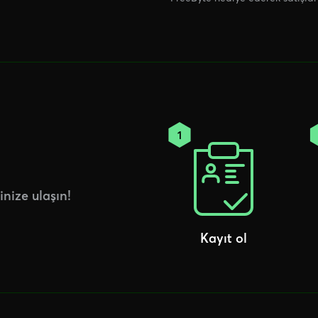
nize ulaşın!
Kayıt ol