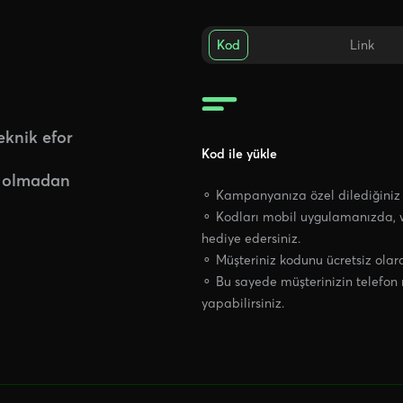
Kod
Link
eknik efor
Kod ile yükle
t olmadan
⚬ Kampanyanıza özel dilediğiniz h
⚬ Kodları mobil uygulamanızda, 
hediye edersiniz.
⚬ Müşteriniz kodunu ücretsiz olara
⚬ Bu sayede müşterinizin telef
yapabilirsiniz.