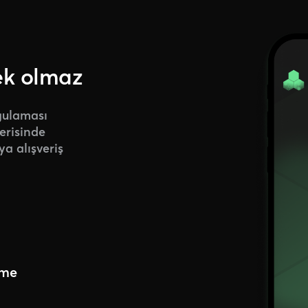
ek olmaz
ygulaması
çerisinde
ya alışveriş
rme