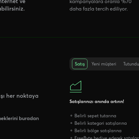
internet ve
kampanyalara oranla %70
ilirsiniz.
daha fazla tercih ediliyor.
Satış
Yeni müşteri
Tutund
ışı her noktaya
Satışlarınızı anında artırın!
⚬ Belirli sepet tutarına
eklerini buradan
⚬ Belirli kategori satışlarına
⚬ Belirli bölge satışlarına
⚬ FreeByte hediye ederek satışları